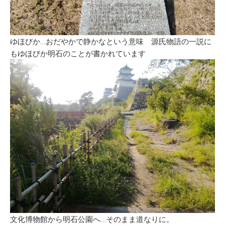
ゆほびか…おだやかで静かなという意味 源氏物語の一説に
もゆほびか明石のことが書かれています
文化博物館から明石公園へ…そのまま道なりに。