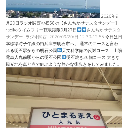
2020年9
月20日ラジオ関西AM558kh【さんちかサテスタサンデー】
radikoタイムフリー聴取期限9月27日
さんちかサテスタ
サンデー│ラジオ関西│2020/09/20/日 12:30-12:55
今日は日
本標準時子午線の街兵庫県明石市へ。 通常のコースと言わ
れる明石駅からの明石公園
天文科学館の反対コース 山陽
電車人丸前駅からの明石公園
明石焼き30個コース 大きな
観光地を点と点で結ぶような静かな街歩きをしてみました。