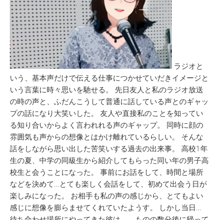
ラジオと
いう、基本声だけで伝える仕事につかせていだきイメージと
いう言葉に時々思いを馳せる。 先日友人と私のラジオ放送
の時の声と、ふだんこうして普通に話している声とのギャッ
プの話になり大笑いした。 友人や直接私のことを知ってい
る知り合いからよく言われれる声のギャップ。 同時に顔の
雰囲気も声からの想像とはかけ離れているらしい。 そんな
話をしながら思い出した苦笑いする過去の出来事。 高校1年
生の夏、中学の同級生から紹介してもらった同い年の男子高
校生と会うことになった。 事前にお話をして、時間と場所
などを決めて…とても楽しく会話をして、初めて出会う日が
楽しみになった。 お相手も私の声の感じから、とてもよい
感じに想像を膨らませてくれていたようす。 しかし当日…
待ち合わせ場所にやってきた彼は、、ものの数分後に帰って