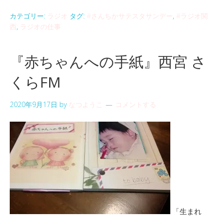
カテゴリー:
ラジオ
タグ:
#さんちかサテスタサンデー
,
#ラジオ関
西
,
ラジオの仕事
『赤ちゃんへの手紙』西宮 さ
くらFM
2020年9月17日
by
なつようこ
コメントする
「生まれ