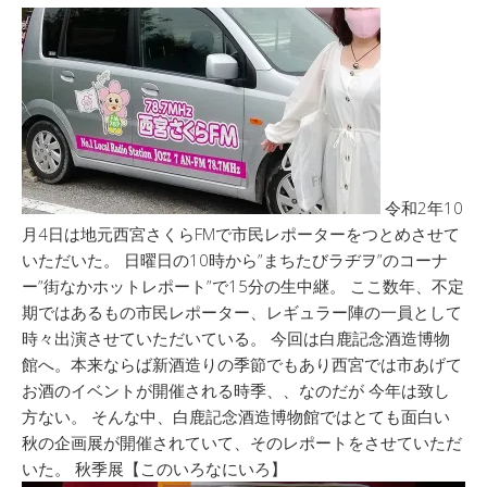
令和2年10
月4日は地元西宮さくらFMで市民レポーターをつとめさせて
いただいた。 日曜日の10時から”まちたびラヂヲ”のコーナ
ー”街なかホットレポート”で15分の生中継。 ここ数年、不定
期ではあるもの市民レポーター、レギュラー陣の一員として
時々出演させていただいている。 今回は白鹿記念酒造博物
館へ。本来ならば新酒造りの季節でもあり西宮では市あげて
お酒のイベントが開催される時季、、なのだが 今年は致し
方ない。 そんな中、白鹿記念酒造博物館ではとても面白い
秋の企画展が開催されていて、そのレポートをさせていただ
いた。 秋季展【このいろなにいろ】