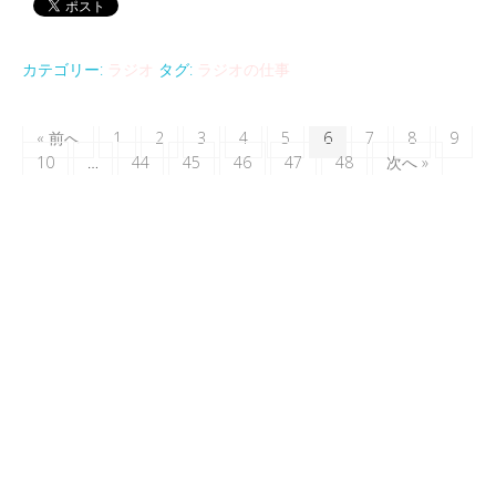
カテゴリー:
ラジオ
タグ:
ラジオの仕事
« 前へ
1
2
3
4
5
6
7
8
9
10
…
44
45
46
47
48
次へ »
万葉集の恋のうた 大津皇子と石川郎女
音
00:00
00:00
声
プ
幸せとは…イングリッド・バーグマンの残し
レ
た言葉
ー