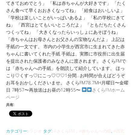
てきておめでとう」 「私は赤ちゃんが大好きです」 「たく
さん食べて早くおおきくなってね」 「給食はおいしいよ」
「学校は楽しいことがいっぱいあるよ」 「私の学校にきて
ね」 「西宮はとてもいいところだよ」 「ともだちたくさん
つくってね」 「大きくなったらいっしょにあそぼうね」
「赤ちゃんはお母さんとお父さんの宝物なんだよ」 上記は
手紙の一文です。 市内の小学生が西宮市に生まれてきた赤
ちゃんに書いてくれた手紙 手紙は、実際に市役所に出生届
を提出された保護者のみなさんに渡されます。 さくらFMで
は「赤ちゃんへの手紙」を朗読して紹介しています。 ほっ
こり♡くすっ♡にこっ♡♡♡1分間…お時間が合えばどうぞ
お耳をおかしくださいませ。 さくらFM78.7MH月曜日〜金曜
日 7時57〜再放送はお昼の12時55〜
さくらFMホーム
ページ
共有:
カテゴリー:
ラジオ
タグ:
#さくらFM，#赤ちゃんへの紙
,
#西宮