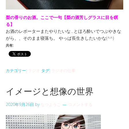
梨の香りのお酒。ここで一句【梨の酒芳しグラスに目を瞑
る】
お酒のレポーターまたやりたいな…とほろ酔いでつぶやきな
がら、、そのまま寝落ち。 やっぱ長生きしたいかな(^^)
共有:
カテゴリー:
ラジオ
タグ:
ラジオの仕事
イメージと想像の世界
2020年9月26日
by
なつようこ
コメントする