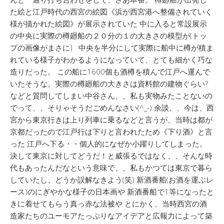
た絵と江戸時代の西宮の絵図《浜が西宮港へ整備されていく
様が描かれた絵図》が展示されていた 中に入ると常設展示
の中央に実際の樽廻船の２０分の１の大きさの模型が(トッ
プの画像がまさに) 中央を半分にして実際に船中に樽が積ま
れている様子がわかるようになっていて、とても細かく巧な
造りだった。 この船に1600個も酒樽を積んで江戸へ運んで
いたそうな。実際の樽廻船の大きさは資料館の建物ぐらい?
などと質問してしまい中谷さん、、私も実物みたことないの
でって、、そりゃそうだごめんなさい(^_-) 余談、、今は、西
宮から東京行きは上り列車に乗るなどと言うが、当時は都が
京都だったので江戸行は下りと言われたため《下り酒》と言
った 江戸へ下る・・個人的になぜか小躍りしてしまった。
決して東京に対してどうだ！と威張るではなく、、そんな時
代もあったんだなという意味で、、私もかつては東京で暮ら
していたし、どうか誤解なきよう(笑) 新酒番船(お酒を運ぶレ
ース)のにぎやかな様子の日本画や 新酒番船で1等になったと
きに着せてもらう真っ赤な法被や とにかく、当時西宮の酒
造家たちのユーモアたっぷりなアイデアと広報力によって築