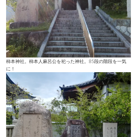
柿本神社。柿本人麻呂公を祀った神社。85段の階段を一気
に！