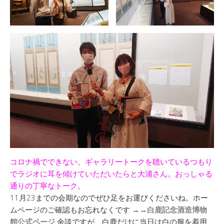
コロナ禍でできない、ギャラリートークを聴いているつもり
でラジオに耳を傾けていただいたらと大浦さん。おっしゃる
通りの丁寧なトーク。
11月23までの会期なのでぜひ足をお運びくださいね。ホー
ムページのご確認もお忘れなくです →→
白鹿記念酒造博物
館公式ページ
余談ですが、白鹿だけに当日は白の服を着用