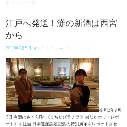
市
,
ラジオの仕事
江戸へ発送！灘の新酒は西宮
から
2020年9月5日
by
なつようこ
2件のコメント
令和2年9月
6日 今週はさくらFM 《まちたびラヂヲ※ 街なかホットレポ
ート》を担当 日本遺産認定記念の特別展示をレポートさせ