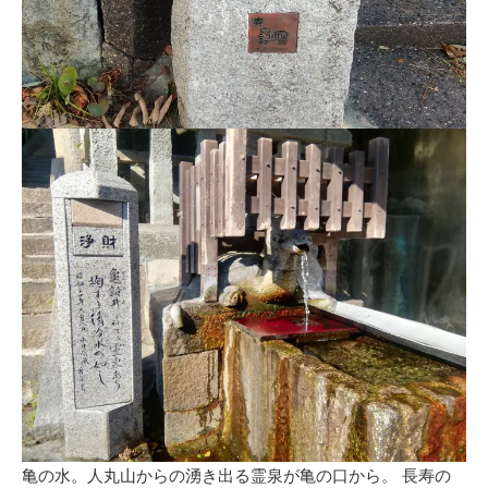
亀の水。人丸山からの湧き出る霊泉が亀の口から。 長寿の