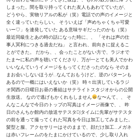
しまった。間を取り持ってくれた友人もあわてていたが、
どうやら、実物リアルの私が（笑）電話での声のイメージと
全く違っていたらしい。 そういえば「声めちゃくちゃ可愛
いー♡」を連発していた ある意味サギだったのかも（笑）
最近同級生とあの時の話になった時に、、 「それは声の仕
事人冥利につきる過去だね」 と言われ、前向きに捉えるこ
とができた。 だから、、会ったことがない方で、ラジオで
たま〜に私の声を聴いてくださり、万が一とても美人でかわ
いいなんていうイメージをもってくださったのなら そのま
まお会いしないほうが…なんておもうけど、逆のパターンも
あるので一概にはいえないか（笑） 時々出演しているラジ
オ関西の日曜日お昼の番組はサテライトスタジオからの公開
生放送。 なので逃げもかくれもしません
な〜んて、、 そ
んなこんなで今日のトップの写真はイメージ画像で、、 昨
日のさんちか館内の放送サテスタDJタイムに先輩がサテスタ
の前を通って撮ってくれた写真を今日は加工してみました。
髪型と服、アクセサリーはそのままで、顔だけ加工…メガネ
は赤いフレームのをたまにかけているので、少し取り入れ