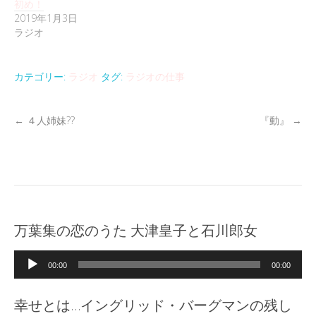
初め！
2019年1月3日
ラジオ
カテゴリー:
ラジオ
タグ:
ラジオの仕事
←
４人姉妹??
『動』
→
万葉集の恋のうた 大津皇子と石川郎女
音
00:00
00:00
声
プ
幸せとは…イングリッド・バーグマンの残し
レ