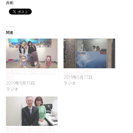
共有:
関連
素敵なこうべピープルをご
高山・葵・神戸・
紹介
2019年5月17日
2019年9月15日
ラジオ
ラジオ
書き初め！会い初め！喋り