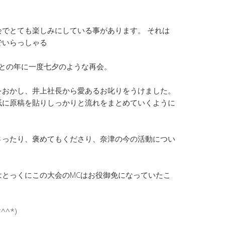
でとても楽しみにしている事があります。 それは
でいらっしゃる
との年に一度七夕のような再会。
をおかし、井上社長から愛あるお叱りをうけました。
紙に原稿を貼りしっかりと流れをまとめていくように
さったり、褒めてもくださり、奈津の今の活動につい
はとっくにこの大会のMCはお役御免になっていたこ
^*)