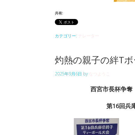
共有:
カテゴリー:
ナレーター
灼熱の親子の絆Tボ
2025年9月6日
by
なつようこ
西宮市長杯争
第16回兵