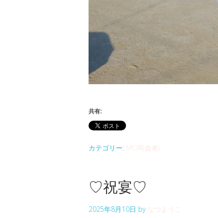
共有:
カテゴリー:
MC(司会者)
♡祝宴♡
2025年8月10日
by
なつようこ