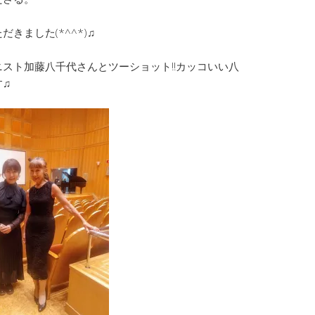
きました(*^^*)♫
スト加藤八千代さんとツーショット!!カッコいい八
す♫