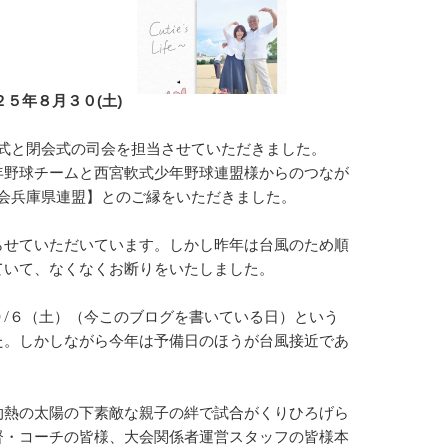
５年８月３０(土)
会式と閉会式の司会を担当させていただきました。
年野球チームと西宮軟式少年野球連盟様からのつなが
協会兵庫県連盟】とのご縁をいただきました。
らせていただいています。しかし昨年は台風のため順
ていて、なくなくお断りをいたしました。
/６（土）（今このブログを書いている日）という
た。しかしながら今年は予備日のほうが台風接近であ
灼熱の太陽の下素敵な親子の絆で試合がくりひろげら
督・コーチの皆様、大会関係者運営スタッフの皆様本