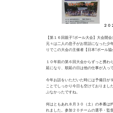
２０２
【第１６回親子Tボール大会】大会開
元々は二人の息子がお世話になった少
りでこの大会の主催者【日本Tボール
１０年前の第６回大会からずっと携わ
延になり、順延の日は他の仕事が入っ
今年お話をいただいた時には予備日が９
ことでしっかり今日も空けておりまし
ぶなかったですね。
何はともあれ８月３０（土）の本番は
れました。参加２０チームの選手・監