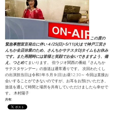
この度の
緊急事態宣言発出に伴い４/25(日)~5/11(火)まで神戸三宮さ
んちか全店休業のため、さんちかサテスタDJタイムもお休み
です。また再開時には皆様と笑顔でお会いできますよう、備
え、つとめ
てまいります。 但ラジオ関西の番組『さんちか
サテスタサンデー』の放送は通常通りです。 次回わたくし
の出演担当日は令和3年５月９(日)お昼12:30～ 今回は直接お
会いすることができないのですが、お耳をお預けいただき、
放送を通して時間と場所を共有していただけましたら幸せで
す。 木村陽子
共有: