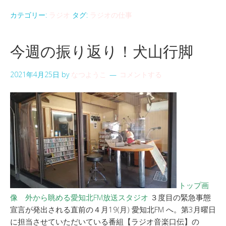
カテゴリー:
ラジオ
タグ:
ラジオの仕事
今週の振り返り！犬山行脚
2021年4月25日
by
なつようこ
コメントする
トップ画
像 外から眺める愛知北FM放送スタジオ
３度目の緊急事態
宣言が発出される直前の４月19(月) 愛知北FM へ。第3月曜日
に担当させていただいている番組【ラジオ音楽口伝】の