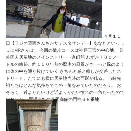
４月１１
日【ラジオ関西さんちかサテスタサンデー】あなたといっし
ょにAIRさんぽ！ 今回の散歩コースは神戸三宮の中心地、旧
外国人居留地のメインストリート京町筋 わずか７００メー
トルの軌跡。約１５０年前の歴史の風景がさーっと風のよう
に体の中を通り抜けていく きちんと感と癒しが交差したス
トリート。たてにも横に居留地当時の面影が残る。 当時先
祖たちはどんな気持ちでこの一角をみていたのだろう。 お
そらく、近よりたいけど近よりがたい憧れの一角だったので
はないか。 開港当時の外国商館の門柱６８番地