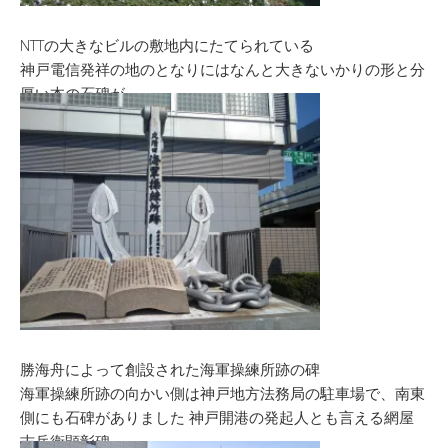
NTTの大きなビルの敷地内にたてられている
神戸電信発祥の地のとなりにはなんと大きないかりの形と分
厚い本の石碑が
勝海舟によって創設された海軍操練所跡の碑
海軍操練所跡の向かい側は神戸地方法務局の駐車場で、南東
側にも石碑がありました 神戸開港の発起人とも言える網屋
吉兵衛顕彰碑