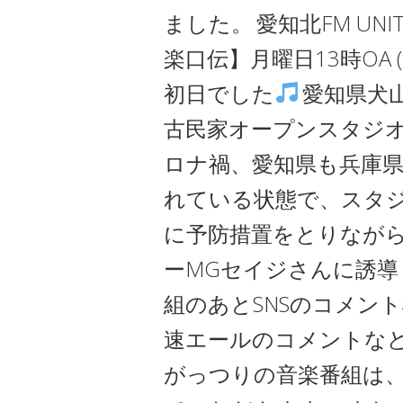
ました。
愛知北FM UNI
楽口伝】月曜日13時OA 
初日でした
愛知県犬
古民家オープンスタジ
ロナ禍、愛知県も兵庫
れている状態で、スタ
に予防措置をとりながら
ーMGセイジさんに誘導
組のあとSNSのコメン
速エールのコメントな
がっつりの音楽番組は