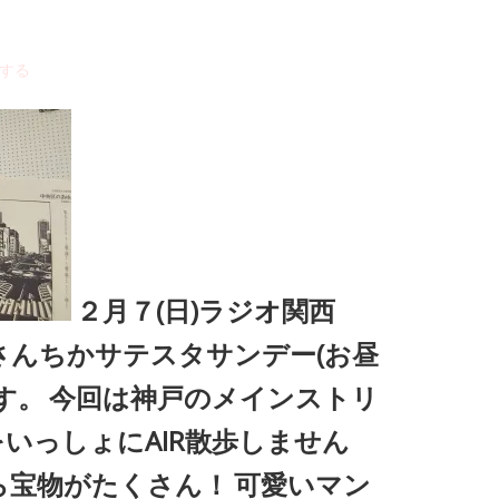
する
２月７(日)ラジオ関西
『さんちかサテスタサンデー(お昼
ます。
今回は神戸のメインストリ
いっしょにAIR散歩しません
ら宝物がたくさん！
可愛いマン