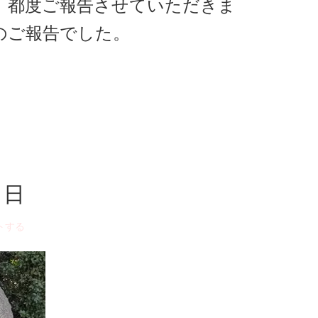
、都度ご報告させていただきま
のご報告でした。
７日
トする