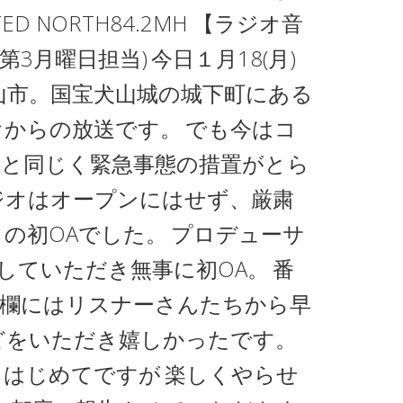
TED NORTH84.2MH 【ラジオ音
(第3月曜日担当)
今日１月18(月)
山市。国宝犬山城の城下町にある
オからの放送です。
でも今はコ
県と同じく緊急事態の措置がとら
ジオはオープンにはせず、厳粛
の初OAでした。
プロデューサ
していただき無事に初OA。
番
ト欄にはリスナーさんたちから早
どをいただき嬉しかったです。
、はじめてですが
楽しくやらせ