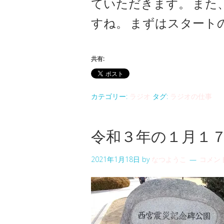
ていただきます。
また
すね。
まずはスタート
共有:
カテゴリー:
ラジオ
タグ:
ラジオの仕事
令和３年の１月１
2021年1月18日
by
なつようこ
コメン