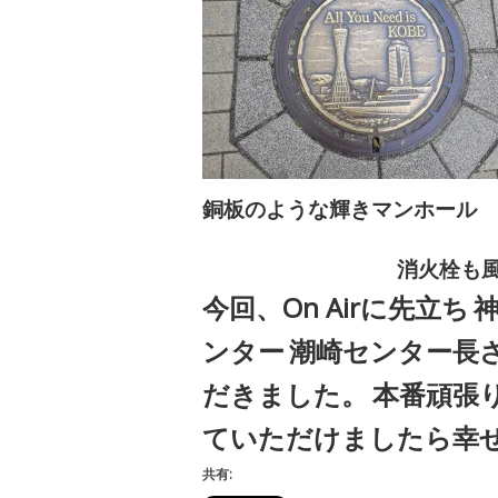
銅板のような輝きマンホール
消火栓も
今回、On Airに先立ち
ンター
潮崎センター長
だきました。
本番頑張り
ていただけましたら幸
共有: