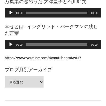
万葉集の恋のうた 大津皇子と石川郎女
音
00:00
00:00
声
プ
幸せとは…イングリッド・バーグマンの残し
レ
た言葉
ー
ヤ
音
ー
00:00
00:00
声
プ
https://www.youtube.com/@youtubearatasiki7
レ
ー
ブログ月別アーカイブ
ヤ
ー
ブ
ロ
グ
月
別