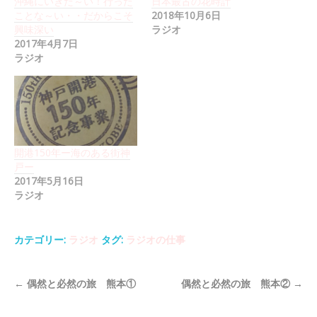
沖縄にいきた～い！行った
日本最古の花時計
ことな～い・・だからこそ
2018年10月6日
興味深い
ラジオ
2017年4月7日
ラジオ
開港150年ー海のある街神
戸ー
2017年5月16日
ラジオ
カテゴリー:
ラジオ
タグ:
ラジオの仕事
←
偶然と必然の旅 熊本①
偶然と必然の旅 熊本②
→