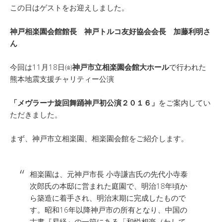
この日はゲストをお迎えしました。
神戸相楽園会館館長 神戸トルコ友好協会会長 加藤利明さ
ん
今回は11月18日㈮
神戸市立相楽園会館大ホール
で行われた
熊本地震支援チャリティー公演
「メヴラーナ旋回舞踊神戸初公演２０１６」
をご案内してい
ただきました。
まず、神戸市立相楽園、相楽園会館をご紹介します。
相楽園は、元神戸市長 小寺謙吉氏の先代小寺泰
次郎氏の本邸に営まれた庭園で、明治18年頃か
ら築造に着手され、明治末期に完成したもので
す。昭和16年以降神戸市の所有となり、中国の
古書『易経』の一節にある「和悦相楽（わして