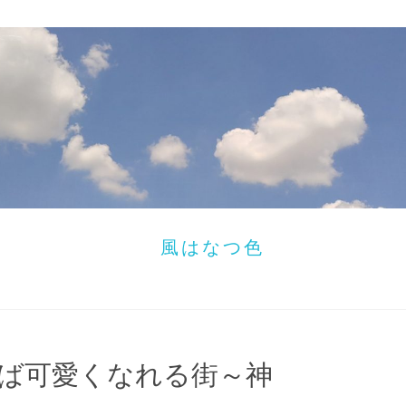
風はなつ色
けば可愛くなれる街～神