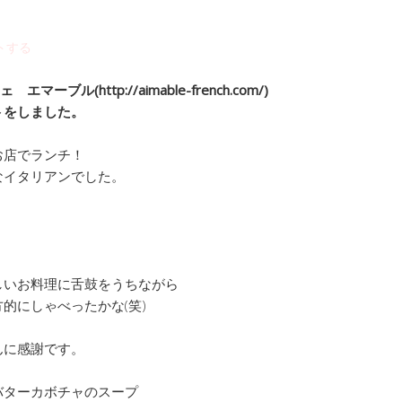
トする
マーブル(http://aimable-french.com/)
トをしました。
お店でランチ！
なイタリアンでした。
しいお料理に舌鼓をうちながら
的にしゃべったかな(笑)
んに感謝です。
バターカボチャのスープ