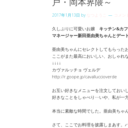
戸・岡本界隈～
2017年1月13日
by
なつようこ
コメン
久しぶりに可愛いお嬢
キッチン&カフェ エ
マネージャー新田亜由美ちゃんとデー
亜由美ちゃんにセレクトしてもらった
ここがまた最高においしい、おしゃれ
↓↓↓↓
カヴァルッチョ ヴェルデ
http://r.goope.jp/cavalluccioverde
お互い好きなメニューを注文しておい
好きなことをしゃべり‥いや、私が一方
本当に素敵な時間でした。亜由美ちゃ
さて、ここでお料理を披露しまあす。