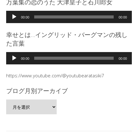
万葉集の恋のうた 大津皇子と石川郎女
音
00:00
00:00
声
プ
幸せとは…イングリッド・バーグマンの残し
レ
た言葉
ー
ヤ
音
ー
00:00
00:00
声
プ
https://www.youtube.com/@youtubearatasiki7
レ
ー
ブログ月別アーカイブ
ヤ
ー
ブ
ロ
グ
月
別