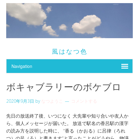
風はなつ色
ボキャブラリーのボケブロ
2020年9月3日
by
なつようこ
コメントする
先日の放送終了後、いつになく 大先輩や知り合いや友人か
ら、個人メッセージが届いた。 放送で駅名の香呂駅の漢字
の読み方を説明した時に、 “香る（かおる）に呂律（ろれ
つ）の呂（ろ）と書きます”と言ったことがどうやら… 物議