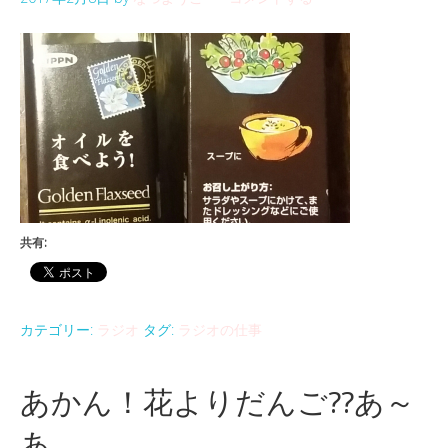
共有:
カテゴリー:
ラジオ
タグ:
ラジオの仕事
あかん！花よりだんご??あ～
あ