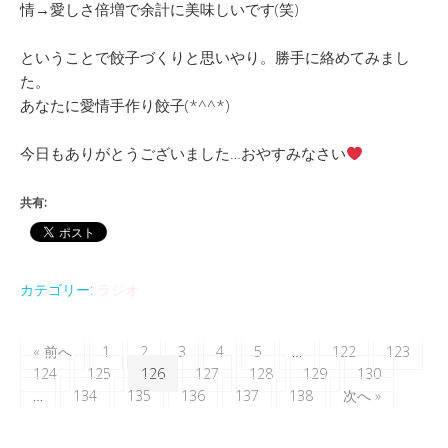
情→愛しさ倍増で余計に美味しいです(笑)
ということで餃子づくりと思いやり。勝手に絡めてみまし
た。
あなたに愛情手作り餃子(*^^*)
今日もありがとうございました…おやすみなさい
共有:
カテゴリー:
ラジオ
« 前へ
1
2
3
4
5
…
122
123
124
125
126
127
128
129
130
…
134
135
136
137
138
次へ »