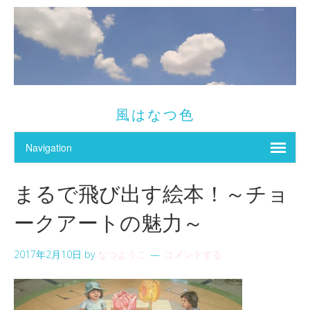
風はなつ色
まるで飛び出す絵本！～チョ
ークアートの魅力～
2017年2月10日
by
なつようこ
コメントする