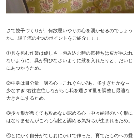
さて餃子づくりが、何故思いやりの心を湧かせるのでしょう
か……陽子流の4つのポイントをご紹介↓↓↓↓↓↓
①具を包む作業は優しさ→包み込む時の気持ちは皮がやぶれ
ないように、具が飛びなさいように襞を入れたりと、だいじ
にあつかうため。
②中身は目分量 譲る心→これぐらい?あ、多すぎたかな～
少なすぎ?右往左往しながらも我を通さず量を調整し最適な
大きさにするため。
③少々形が悪くても攻めない認める心→中々納得のいく形に
はなりませんがこれも個性と認める気持ちが生まれるため。
④とにかく自分がてしおにかけて作った、育てたものへの愛