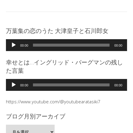
万葉集の恋のうた 大津皇子と石川郎女
音
00:00
00:00
声
プ
幸せとは…イングリッド・バーグマンの残し
レ
た言葉
ー
ヤ
音
ー
00:00
00:00
声
プ
https://www.youtube.com/@youtubearatasiki7
レ
ー
ブログ月別アーカイブ
ヤ
ー
ブ