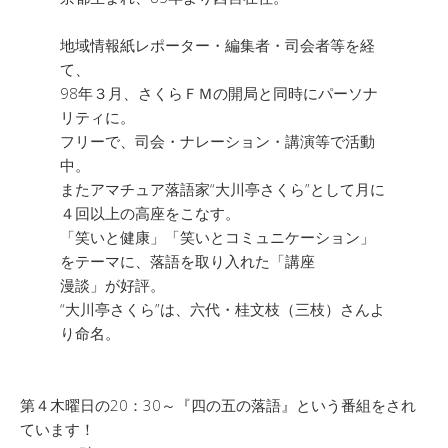
地域情報紙レポーター・編集者・司会者等を経
て、
98年３月、さくらＦＭの開局と同時にパーソナ
リティに。
フリーで、司会・ナレーション・講演等で活動
中。
またアマチュア落語家“大川亭さくら”として月に
４回以上の高座をこなす。
「笑いと健康」「笑いとコミュニケーション」
をテーマに、落語を取り入れた「講座
漫談」が好評。
“大川亭さくら”は、六代・桂文枝（三枝）さんよ
り命名。
第４木曜日の20：30～『四の五の落語』という番組をされ
ています！