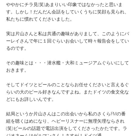
ややかにチラ見(笑)あまりいい印象ではなかったと思いま
す。しかし！だんだん会話をしていくうちに笑顔も見られ、
私たちに慣れてくださいました。
実は片山さんと私は共通の趣味がありまして、このようにバ
ーレイさんで年に１回ぐらいお会いして時々報告会をしてい
るのです。
その趣味とは・・・潜水艦・大和ミュージアムぐらいにして
おきます。
そしてドイツとビールのことならお任せくださいと言えるぐ
らいの大のビール好きなんですよね。またドイツの食文化な
どにもお詳しいんです。
結局というか片山さんはこの出会いから私のさくらFMの番
組を聴くはめになり、ヘビーリスナーに無理矢理ならされ
(笑)ビールの話題で電話出演をしてくださったかたです。ラ
ジオネームはゲルマンさん！さすが！ドイツ通