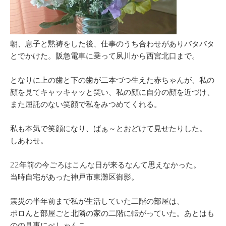
朝、息子と黙祷をした後、仕事のうち合わせがありバタバタ
とでかけた。阪急電車に乗って夙川から西宮北口まで。
となりに上の歯と下の歯が二本づつ生えた赤ちゃんが、私の
顔を見てキャッキャッと笑い、私の顔に自分の顔を近づけ、
また屈託のない笑顔で私をみつめてくれる。
私も本気で笑顔になり、ばぁ～とおどけて見せたりした。
しあわせ。
22年前の今ごろはこんな日が来るなんて思えなかった。
当時自宅があった神戸市東灘区御影。
震災の半年前まで私が生活していた二階の部屋は、
ポロんと部屋ごと北隣の家の二階に転がっていた。あとはも
のの見事にぺしゃんこ