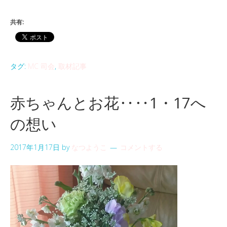
共有:
タグ:
MC 司会
,
取材記事
赤ちゃんとお花‥‥1・17へ
の想い
2017年1月17日
by
なつようこ
コメントする