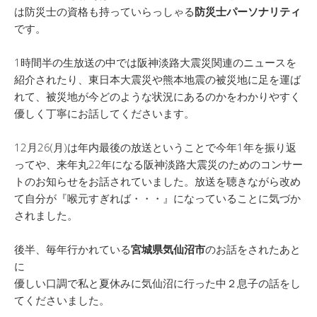
は防災士の資格も持っていらっしゃる
防災士パーソナリティ
です。
1時間半の生放送の中では阪神淡路大震災関連のニュースを
紹介されたり、東日本大震災や熊本地震の被災地に足を運ば
れて、被災地が今どのような状況にあるのかをわかりやすく
優しく丁寧にお話してくださいます。
12月26(月)は年内最後の放送ということで今年1年を振り返
ってや、来年丸22年になる阪神淡路大震災のためのコンサー
トのお知らせをお話されていました。放送を聴きながら改め
て自分が『喉元すぎれば・・・』になっていることに気づか
されました。
後半、毎年行かれている
宮城県気仙沼市
のお話をされたあと
に
優しい口調で私と夏休みに気仙沼に行った中２息子の話をし
てくださいました。