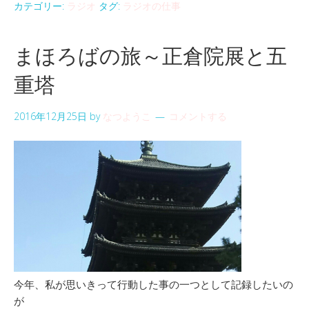
カテゴリー:
ラジオ
タグ:
ラジオの仕事
まほろばの旅～正倉院展と五
重塔
2016年12月25日
by
なつようこ
コメントする
今年、私が思いきって行動した事の一つとして記録したいの
が