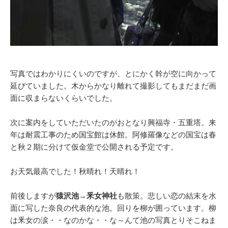
写真ではわかりにくいのですが、とにかく幹が空に向かって
延びていました。木からかなり離れて撮影してもまだまだ画
面に収まらないくらいでした。
次に案内をしていただいたのがおとなり興福寺・五重塔。来
年は耐震工事のため国宝館は休館。阿修羅像などの国宝は春
と秋２期に分けて仮金堂で公開される予定です。
お天気最高でした！秋晴れ！天晴れ！
前後しますが
猿沢池
→
釆女神社
も散策。悲しい恋の結末を水
面に写した奈良の代表的な池。回りを柳が囲っています。柳
は釆女の涙・・なのかな・・な～んて池の写真とりそこねま