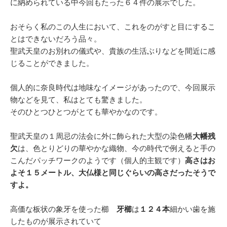
に納められている中今回もたった６４件の展示でした。
おそらく私のこの人生において、これをのがすと目にするこ
とはできないだろう品々。
聖武天皇のお別れの儀式や、貴族の生活ぶりなどを間近に感
じることができました。
個人的に奈良時代は地味なイメージがあったので、今回展示
物などを見て、私はとても驚きました。
そのひとつひとつがとても華やかなのです。
聖武天皇の１周忌の法会に外に飾られた大型の染色幡
大幡残
欠
は、色とりどりの華やかな織物、今の時代で例えると手の
こんだパッチワークのようです（個人的主観です）
高さはお
よそ１５メートル、大仏様と同じぐらいの高さだったそうで
すよ。
高価な板状の象牙を使った櫛
牙櫛
は
１２４本
細かい歯を施
したものが展示されていて