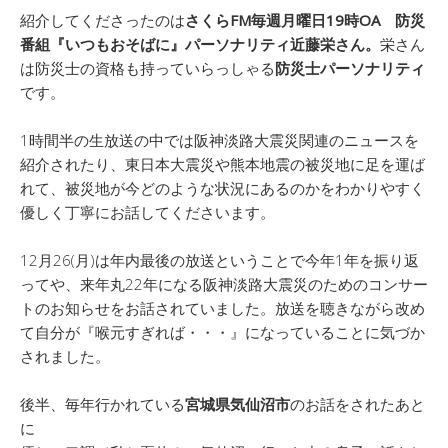
紹介してくださったのは
さくらFM毎週月曜日19時OA 防災
番組『いつもおそばに』パーソナリティ近藤栄さん。
栄さん
は防災士の資格も持っていらっしゃる
防災士パーソナリティ
です。
1時間半の生放送の中では阪神淡路大震災関連のニュースを
紹介されたり、東日本大震災や熊本地震の被災地に足を運ば
れて、被災地が今どのような状況にあるのかをわかりやすく
優しく丁寧にお話してくださいます。
12月26(月)は年内最後の放送ということで今年1年を振り返
ってや、来年丸22年になる阪神淡路大震災のためのコンサー
トのお知らせをお話されていました。放送を聴きながら改め
て自分が『喉元すぎれば・・・』になっていることに気づか
されました。
後半、毎年行かれている
宮城県気仙沼市
のお話をされたあと
に