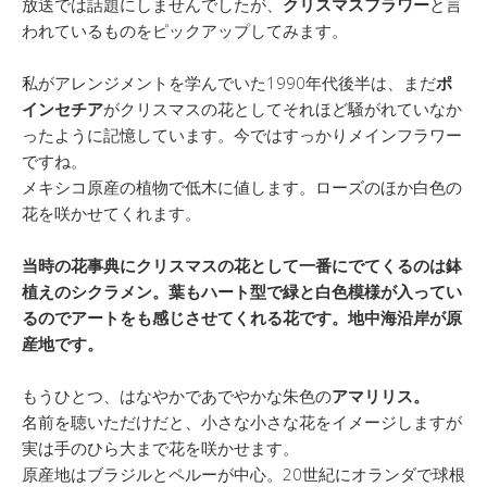
放送では話題にしませんでしたが、
クリスマスフラワー
と言
われているものをピックアップしてみます。
私がアレンジメントを学んでいた1990年代後半は、まだ
ポ
インセチア
がクリスマスの花としてそれほど騒がれていなか
ったように記憶しています。今ではすっかりメインフラワー
ですね。
メキシコ原産の植物で低木に値します。ローズのほか白色の
花を咲かせてくれます。
当時の花事典にクリスマスの花として一番にでてくるのは鉢
植えの
シクラメン
。
葉もハート型で緑と白色模様が入ってい
るのでアートをも感じさせてくれる花です。地中海沿岸が原
産地です。
もうひとつ、はなやかであでやかな朱色の
アマリリス。
名前を聴いただけだと、小さな小さな花をイメージしますが
実は手のひら大まで花を咲かせます。
原産地はブラジルとペルーが中心。20世紀にオランダで球根