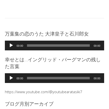
万葉集の恋のうた 大津皇子と石川郎女
音
00:00
00:00
声
プ
幸せとは…イングリッド・バーグマンの残し
レ
た言葉
ー
ヤ
音
ー
00:00
00:00
声
プ
https://www.youtube.com/@youtubearatasiki7
レ
ー
ブログ月別アーカイブ
ヤ