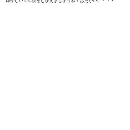
輝かしい４年後をむかえましょうね！おたがいに・・・