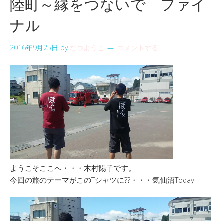
陸町～縁をつないで ファイ
ナル
2016年9月25日
by
なつようこ
コメントする
ようこそここへ・・・木村陽子です。
今回の旅のテーマがこのTシャツに??・・・気仙沼Today