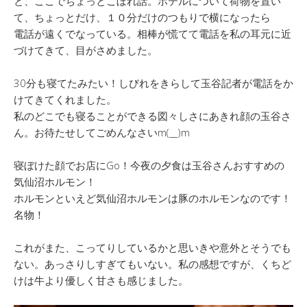
と、ここでちょっとこぼれ話。ホテルについて荷物を置い
て、ちょっとだけ、１０分だけのつもりで横になったら
電話が遠くでなっている。相棒が慌てて電話を私の耳元に近
づけてきて、目がさめました。
30分も寝てたみたい！しびれをきらして玉谷記者が電話をか
けてきてくれました。
私のどこでも寝ることができる図々しさにあきれ顔の玉谷さ
ん。お待たせしてごめんなさいm(__)m
寝ぼけた顔でお店にGo！今夜の夕食は玉谷さんおすすめの
気仙沼ホルモン！
ホルモンといえど気仙沼ホルモンは豚のホルモンなのです！
名物！
これがまた、こってりしているかと思いきや意外とそうでも
ない。あっさりしすぎてもいない。私の感想ですが、くちど
けは牛より優しく甘さも感じました。