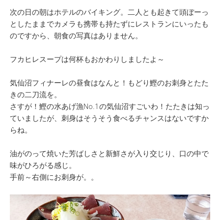
次の日の朝はホテルのバイキング。二人とも起きて頭ぼーっ
としたままでカメラも携帯も持たずにレストランにいったも
のですから、朝食の写真はありません。
フカヒレスープは何杯もおかわりしましたよ～
気仙沼フィナーレの昼食はなんと！もどり鰹のお刺身とたた
きの二刀流を。
さすが！鰹の水あげ漁No.1の気仙沼すごいわ！たたきは知っ
ていましたが、刺身はそうそう食べるチャンスはないですか
らね。
油がのって焼いた芳ばしさと新鮮さが入り交じり、口の中で
味がひろがる感じ。
手前～右側にお刺身が。。