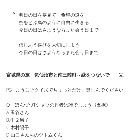
明日の日を夢見て 希望の道を
空をとぶ鳥のように自由に生きる
今日の日はさようならまた会う日まで
信じあう喜びを大切にしよう
今日の日はさようならまた会う日まで
宮城県の旅 気仙沼市と南三陸町～縁をつないで 完
PS ようこそクイズでちょっとだけ、楽しんでください。
Q ほんづづTシャツの作者は誰でしょう《五択》
A.玉谷さん
B.中２男子
C.木村陽子
D.山口さんちのツトムくん