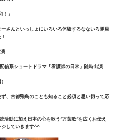
いろ日和！」
ターさんといっしょにいろいろ体験するなないろ隊員
た！
出演
kTokk)配信系ショートドラマ
「看護師の日常」随時出演
嘱）
先ず、古都飛鳥のことも知ること必須と思い切って応
読活動に加え日本の心を歌う″万葉歌″を広くお伝え
ジしていきます^^