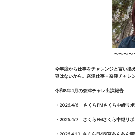
〜〜〜〜
今年度から仕事をチャレンジと言い換
容はないから。
奈津仕事＝
奈津チャレ
令和8年4月
の奈津チャレ出演報告
・2026.4/6 さくらFMさくら中継リ
・2026.4/7 さくらFMさくら中継リ
・2026.4.10 さくらFM西宮あんあん